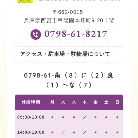
〒662-0015
兵庫県西宮市甲陽園本庄町9-20 1階
0798-61-8217
アクセス・駐車場・駐輪場について →
0798-61-歯（８）に（２）良
（１）〜な（７）
診療時間
月
火
水
木
金
土
日
09:30-13:00
●
●
●
／
●
●
●
14:00-18:00
●
／
●
／
●
●
●