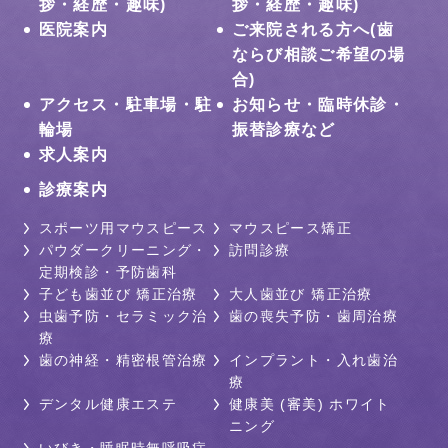
拶・経歴・趣味)
拶・経歴・趣味)
医院案内
ご来院される方へ(歯
ならび相談ご希望の場
合)
アクセス・駐車場・駐
お知らせ・臨時休診・
輪場
振替診療など
求人案内
診療案内
スポーツ用マウスピース
マウスピース矯正
パウダークリーニング・
訪問診療
定期検診・予防歯科
子ども歯並び 矯正治療
大人歯並び 矯正治療
虫歯予防・セラミック治
歯の喪失予防・歯周治療
療
歯の神経・精密根管治療
インプラント・入れ歯治
療
デンタル健康エステ
健康美 (審美) ホワイト
ニング