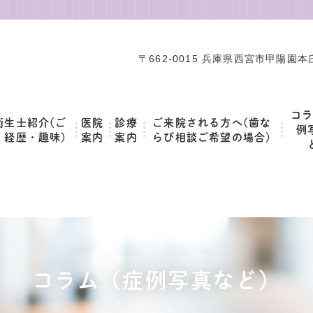
〒662-0015 兵庫県西宮市甲陽園本庄
コ
衛生士紹介(ご
医院
診療
ご来院される方へ(歯な
例
・経歴・趣味)
案内
案内
らび相談ご希望の場合)
コラム（症例写真など）