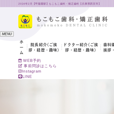
2024年2月【甲陽園駅】もこもこ歯科・矯正歯科【兵庫県西宮市】
MENU
ホ
院長紹介(ご挨
ドクター紹介(ご挨
歯科
ー
拶・経歴・趣味)
拶・経歴・趣味)
挨拶
ム
WEB予約
事前問診はこちら
Instagram
LINE