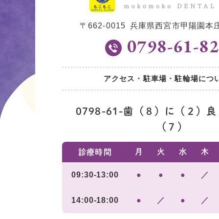
〒662-0015
兵庫県西宮市甲陽園本庄町
0798-61-8
アクセス・駐車場・駐輪場につい
0798-61-歯（８）に（２）
（７）
月
火
水
木
診療時間
09:30-13:00
●
●
●
／
14:00-18:00
●
／
●
／