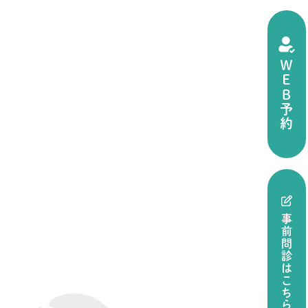
ＷＥＢ予約
事前問診はこちら